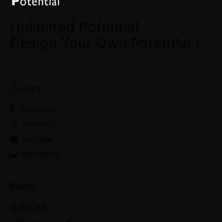
Unlimited Potential
Design Your Own Potential！
Socials
Facebook
Twitter-X
YouTube
Metaverse
Menu
運営者情報