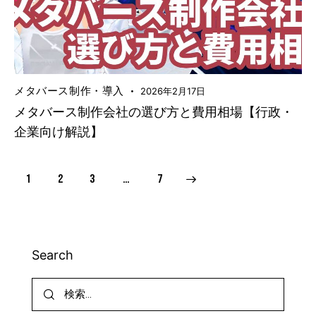
メタバース制作・導入
2026年2月17日
メタバース制作会社の選び方と費用相場【行政・
企業向け解説】
1
2
3
>
…
7
Search