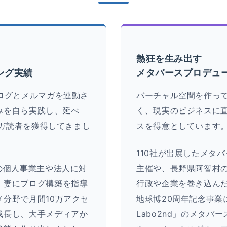
熱狂を生み出す
ング実績
メタバースプロデュ
ログとメルマガを連動さ
バーチャル空間を作っ
みを自ら実践し、延べ
く、現実のビジネスに
ルマガ読者を獲得してきまし
スを得意としています
110社が出展したメタ
の個人事業主や法人に対
主催や、長野県阿智村
。妻にブログ構築を指導
行政や企業を巻き込ん
分野で月間10万アクセ
地球博20周年記念事業
成長し、大手メディアか
Labo2nd」のメタバ