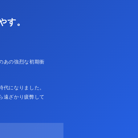
やす。
のあの強烈な初期衝
時代になりました。
ら遠ざかり疲弊して
。