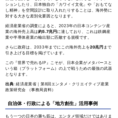
ションしたり、日本独自の「カワイイ文化」や「おもてな
し精神」を空間設計に取り入れたりすることは、海外勢に
対する大きな差別化要因となります。
経済産業省の調査によると、2023年の日本コンテンツ産
業の海外売上高は
約5.7兆円
に達しており、これは鉄鋼産
業や半導体産業の輸出額に匹敵する規模です。
さらに政府は、2033年までにこの海外売上を
20兆円
まで
引き上げる目標を掲げています。
この『世界で売れるIP』こそが、日本企業がメタバースと
いう箱（プラットフォーム）の上で戦うための最強の武器
となります。
出典
:
経済産業省｜第8回エンタメ・クリエイティブ産業
政策研究会 （事務局資料）
自治体・行政による「地方創生」活用事例
もう一つの日本の勝ち筋は、エンタメ領域だけではありま