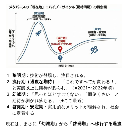
黎明期
：技術が登場し、注目される。
流行期（過度な期待）
：「これですべてが変わる！」
と実態以上に期待が膨らむ。（※2021〜2022年頃）
幻滅期
：「思ったほどすごくない」「面倒くさい」と
期待が剥がれ落ちる。（※ここ最近）
啓発期・安定期
：実用的なメリットが理解され、社会
に定着する。
現在は、まさに
「幻滅期」から「啓発期」へ移行する過渡