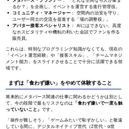
メタバース・プランナー
： 「どんな空間なら人が集ま
るか？」を企画し、イベントを運営する進行管理役。
コミュニティ・マネージャー
： 空間内の治安を守り、
ユーザー同士の交流を促進する「場の調整役」。
アバター接客スペシャリスト
： AIにはできない、高度
なホスピタリティや機転の利いた会話でファンを作る
販売員。
これらは、特別なプログラミング知識がなくても、現在の
「イベント運営経験」や「接客スキル」、「チームマネジ
メント能力」をスライドさせることで十分に活躍できる領
域です。
まずは「食わず嫌い」をやめて体験すること
将来的にメタバース関連の仕事に関わるかどうかは別とし
て、今の段階で最もリスクなのは
「食わず嫌いで一度も触
っていないこと」
です。
「操作が難しそう」「ゲームみたいで恥ずかしい」と敬遠
している間に、デジタルネイティブ世代（Z世代・α世