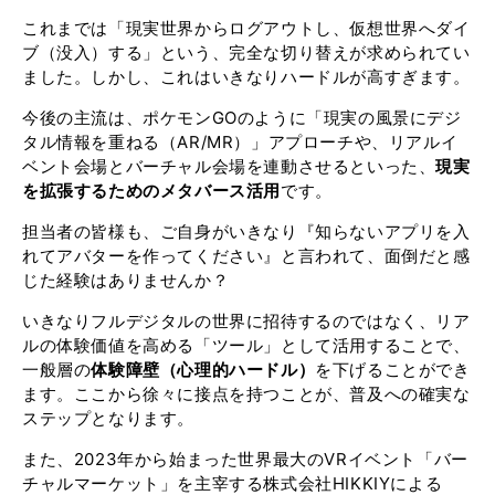
これまでは「現実世界からログアウトし、仮想世界へダイ
ブ（没入）する」という、完全な切り替えが求められてい
ました。しかし、これはいきなりハードルが高すぎます。
今後の主流は、ポケモンGOのように「現実の風景にデジ
タル情報を重ねる（AR/MR）」アプローチや、リアルイ
ベント会場とバーチャル会場を連動させるといった、
現実
を拡張するためのメタバース活用
です。
担当者の皆様も、ご自身がいきなり『知らないアプリを入
れてアバターを作ってください』と言われて、面倒だと感
じた経験はありませんか？
いきなりフルデジタルの世界に招待するのではなく、リア
ルの体験価値を高める「ツール」として活用することで、
一般層の
体験障壁（心理的ハードル）
を下げることができ
ます。ここから徐々に接点を持つことが、普及への確実な
ステップとなります。
また、2023年から始まった世界最大のVRイベント「バー
チャルマーケット」を主宰する株式会社HIKKIYによる