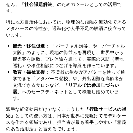
せん。
「社会課題解決」
のためのツールとしての活用で
す。
特に地方自治体においては、物理的な距離を無効化できる
メタバースの特性が、過疎化や人手不足の解消に役立って
います。
観光・移住促進
： 「バーチャル渋谷」や「バーチャル
大阪」のように、現地の街並みを再現し、世界中から
観光客を誘致。プレ体験を通じて、実際の来訪（聖地
巡礼）や移住相談につなげる導線を作っています。
教育・福祉支援
： 不登校の生徒がアバターを使って通
学できる「メタバース登校」や、外出困難な高齢者が
交流できるサロンなど、
「リアルでは参加しづらい
層」
へのセーフティネットとして機能し始めていま
す。
派手な経済効果だけでなく、こうした
「行政サービスの補
完」
としての使い方は、日本が世界に先駆けてモデルケー
スを作れる領域であり、担当者が最も着手しやすい「意義
のある活用法」と言えるでしょう。