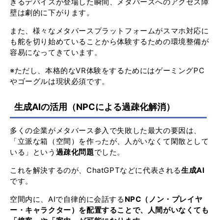
きるデバイスが登場した瞬間、メタバースへのアクセス障
壁は劇的に下がります。
また、様々なメタバースプラットフォームがスマホ対応に
も舵を切り始めていることから体験するための環境整備が
容易になってきています。
※ただし、本格的なVR体験をするためにはゲーミングPC
やゴーグルは現状必須です。
生成AIの活用（NPCによる過疎化解消）
多くの企業がメタバース参入で失敗した最大の要因は、
「立派な箱（空間）を作ったが、人がいなくて閑散として
いる」という
過疎化問題
でした。
これを解決するのが、ChatGPTなどに代表される
生成AI
です。
空間内に、AIで自律的に会話する
NPC（ノン・プレイヤ
ー・キャラクター）を配置することで、人間がいなくても