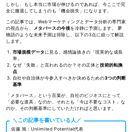
しかし、もし本当に市場が伸びるのであれば、今ここで完
全に撤退してしまうのも「機会損失」になります。
この記事では、Webマーケティングとデータ分析の専門家
の視点から、
メタバースの今後
を冷静に予測します。 夢
物語のような未来予測は排除し、以下の3点に絞って解説
します。
市場規模データ
に見る、感情論抜きの「現実的な成長
率」
なぜ「失敗」と言われるのか？その正体と
技術的転換
点
自社や自治体が今参入すべきか決めるための
3つの判断
基準
「メタバース」という言葉が、自社のビジネスにとって
「必要な道具」なのか、それとも「今は不要なコスト」な
のか、その判断基準にしていただければと思います。
＼この記事を書いている人／
佐藤 旭：Unlimited Potential代表