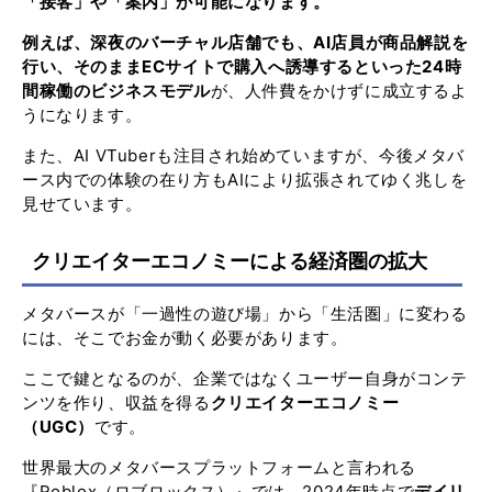
「接客」や「案内」が可能になります。
例えば、深夜のバーチャル店舗でも、AI店員が商品解説を
行い、そのままECサイトで購入へ誘導するといった24時
間稼働のビジネスモデル
が、人件費をかけずに成立するよ
うになります。
また、AI VTuberも注目され始めていますが、今後メタバ
ース内での体験の在り方もAIにより拡張されてゆく兆しを
見せています。
クリエイターエコノミーによる経済圏の拡大
メタバースが「一過性の遊び場」から「生活圏」に変わる
には、そこでお金が動く必要があります。
ここで鍵となるのが、企業ではなくユーザー自身がコンテ
ンツを作り、収益を得る
クリエイターエコノミー
（UGC）
です。
世界最大のメタバースプラットフォームと言われる
『Roblox（ロブロックス）』では、2024年時点で
デイリ