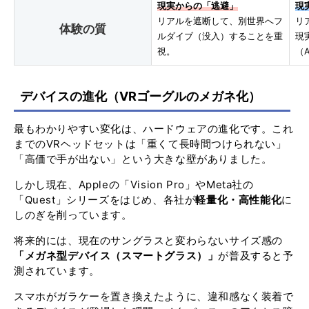
現実からの「逃避」
現
リアルを遮断して、別世界へフ
リ
体験の質
ルダイブ（没入）することを重
現
視。
（A
デバイスの進化（VRゴーグルのメガネ化）
最もわかりやすい変化は、ハードウェアの進化です。これ
までのVRヘッドセットは「重くて長時間つけられない」
「高価で手が出ない」という大きな壁がありました。
しかし現在、Appleの「Vision Pro」やMeta社の
「Quest」シリーズをはじめ、各社が
軽量化・高性能化
に
しのぎを削っています。
将来的には、現在のサングラスと変わらないサイズ感の
「メガネ型デバイス（スマートグラス）」
が普及すると予
測されています。
スマホがガラケーを置き換えたように、違和感なく装着で