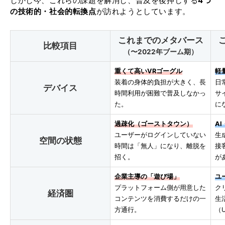
しかし今、これらの課題を解消し、普及を後押しする
4つ
の技術的・社会的転換点
が訪れようとしています。
これまでのメタバース
比較項目
（〜2022年ブーム期）
重くて高いVRゴーグル
軽
装着の身体的負担が大きく、長
日
デバイス
時間利用が困難で普及しなかっ
サ
た。
に
過疎化（ゴーストタウン）
A
ユーザーがログインしていない
生
空間の状態
時間は「無人」になり、離脱を
接
招く。
が
企業主導の「遊び場」
ユ
プラットフォーム側が用意した
ク
経済圏
コンテンツを消費するだけの一
生
方通行。
（