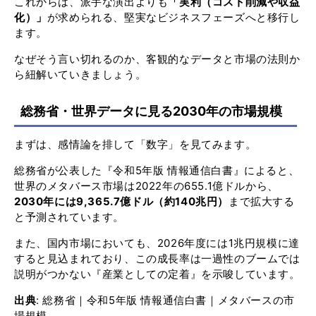
これからは、派手な演出よりも
「実利（コスト削減や収益
化）」
が求められる、堅実なビジネスフェーズへと移行し
ます。
なぜそう言い切れるのか、客観的なデータと市場の法則か
ら紐解いていきましょう。
総務省・世界データに見る2030年の市場規模
まずは、感情論を排して「数字」を見てみます。
総務省が公表した『令和5年版 情報通信白書』によると、
世界のメタバース市場は2022年の655.1億ドルから、
2030年には9,365.7億ドル（約140兆円）
まで拡大する
と予測されています。
また、国内市場においても、2026年度には1兆円規模に達
すると見込まれており、この成長率は一過性のブームでは
説明がつかない『産業としての定着』を示唆しています。
出典
:
総務省｜令和5年版 情報通信白書｜メタバースの市
場規模