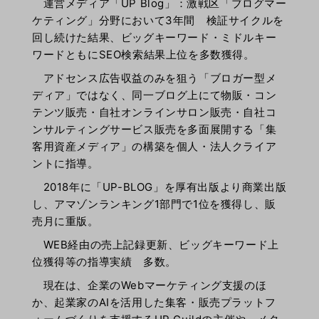
運営メディア「UP Blog」：激戦区「ブログマー
ケティング」分野において3年間 検証サイクルを
回し続けた結果、ビッグキーワード・ミドルキー
ワードともにSEO検索結果上位を多数獲得。
アドセンス広告収益のみを狙う「ブロガー型メ
ディア」ではなく、同一ブログ上にて物販・コン
テンツ販売・自社オンラインサロン販売・自社コ
ンサルティングサービス販売を多面展開する「集
客用資産メディア」の構築を個人・法人クライア
ントに指導。
2018年に「UP-BLOG」を厚有出版より商業出版
し、アマゾンランキング1部門で1位を獲得し、販
売月に重版。
WEB経由の売上記録更新、ビッグキーワード上
位獲得等の指導実績 多数。
現在は、企業のWebマーケティング支援のほ
か、起業家のAIを活用した集客・販売プラットフ