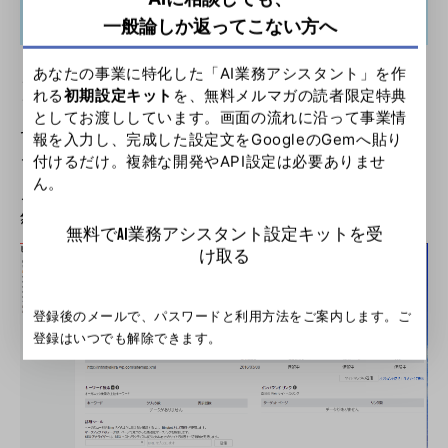
映されるのはどの位かかる？
一般論しか返ってこない方へ
あなたの事業に特化した「AI業務アシスタント」を作
まずは、Bing Webmaster Toolsの仕様として、3日前の
れる
初期設定キット
を、無料メルマガの読者限定特典
ものまでしか表示されません。
としてお渡ししています。画面の流れに沿って事業情
ですので、最速でも4日目以降から確認が取れる様にな
報を入力し、完成した設定文をGoogleのGemへ貼り
る。と言う認識で良いと思います。
付けるだけ。複雑な開発やAPI設定は必要ありませ
ん。
これは2016年に登録した時の記録ですが、最初1週間は全
然反映されなかったの放置していました。
無料でAI業務アシスタント設定キットを受
け取る
登録後のメールで、パスワードと利用方法をご案内します。ご
登録はいつでも解除できます。