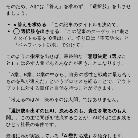
そのため、AIには「答え」を求めず、「選択肢」を出させ
ましょう。
× 答えを求める
: 「この記事のタイトルを決めて」
◯ 選択肢を出させる
: 「この記事のターゲットに刺さ
るタイトル案を10個出して。切り口は『不安訴求』と
『ベネフィット訴求』で分けて」
このように指示を出せば、最終的な
「意思決定（選ぶこ
と）」
は必ず人間であるあなたが担うことになります。
「A案、B案、C案の中から、自分の感性と戦略に最も合う
ものを私が選んだ」というプロセスを経ることで、アウト
プットに対する責任と自信を持つことができます。
「考えるのはAI、決めるのは人間」ではありません。
「選択肢を出すのはAI、決めるのも、責任を取るのも人
間」
。この主従関係を徹底することが、AI時代に生き残る
ひとり社長の条件です。
最後に私が実践している
『AI壁打ち法』
を紹介します。