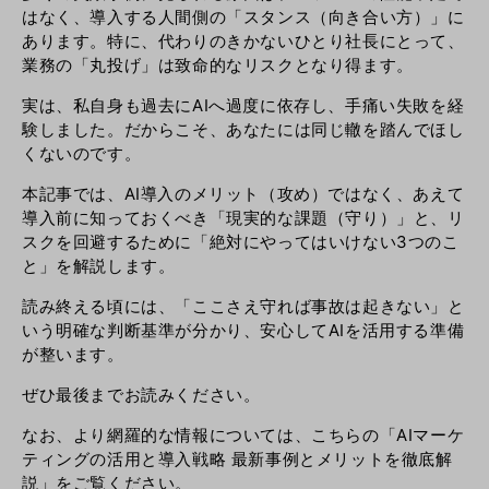
はなく、導入する人間側の「スタンス（向き合い方）」に
あります。特に、代わりのきかないひとり社長にとって、
業務の「丸投げ」は致命的なリスクとなり得ます。
実は、私自身も過去にAIへ過度に依存し、手痛い失敗を経
験しました。だからこそ、あなたには同じ轍を踏んでほし
くないのです。
本記事では、AI導入のメリット（攻め）ではなく、あえて
導入前に知っておくべき「現実的な課題（守り）」と、リ
スクを回避するために「絶対にやってはいけない3つのこ
と」を解説します。
読み終える頃には、「ここさえ守れば事故は起きない」と
いう明確な判断基準が分かり、安心してAIを活用する準備
が整います。
ぜひ最後までお読みください。
なお、より網羅的な情報については、こちらの「
AIマーケ
ティングの活用と導入戦略 最新事例とメリットを徹底解
説
」をご覧ください。