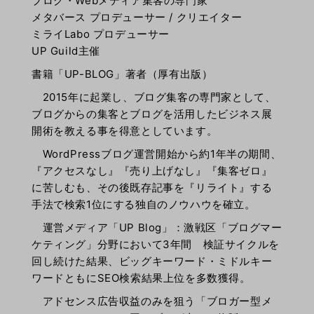
ブログ・Webメディア集客の専門家
メタバース プロデューサー / クリエイター
ミライLabo プロデューサー
UP Guild主催
書籍「UP-BLOG」著者（厚有出版）
2015年に起業し、ブログ集客の専門家として、
ブログからの集客とブログを活用したビジネス展
開術を教える事を得意としています。
WordPressブログ運営開始から約1年半の期間、
『アクセスなし』『売り上げなし』『集客ゼロ』
に苦しむも、その後既存記事を『リライト』する
手法で検索1位にする独自のノウハウを確立。
運営メディア「UP Blog」：激戦区「ブログマー
ケティング」分野において3年間 検証サイクルを
回し続けた結果、ビッグキーワード・ミドルキー
ワードともにSEO検索結果上位を多数獲得。
アドセンス広告収益のみを狙う「ブロガー型メ