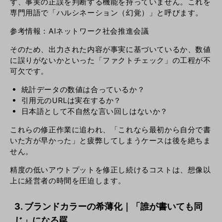
ず、事実の正誤を判断する機能を持っていません。これを
専門用語で「ハルシネーション（幻覚）」と呼びます。
参考情報：
AIネットワーク社会推進会議
そのため、出力された内容が事実に基づいているか、数値
に誤りがないかといった「ファクトチェック」の工程が不
可欠です。
統計データの数値は合っているか？
引用元のURLは実在するか？
日本語として不自然な言い回しはないか？
これらの修正作業に追われ、「これなら最初から自分で書
いた方が早かった」と疲弊してしまうケースは後を絶ちま
せん。
精度の低いアウトプットを修正し続けるコストは、想像以
上に経営者の時間を圧迫します。
3. ブランドカラーの希薄化｜「誰が書いても同
じ」になる罠