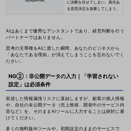
に決断を任せてしまい、責任あ
A
る意思決定を放棄してしまう。
終
AIはあくまで優秀なアシスタントであり、経営判断を行う
パートナーではありません。
思考の主導権をAIに渡した瞬間、あなたのビジネスから
「あなたである理由」が消えてしまうことを忘れないでく
ださい。
NG②：非公開データの入力｜「学習されない
設定」は必須条件
前述した情報漏洩リスクに直結しますが、顧客の個人情報
や、自社の未公開データ（売上推移、開発中のサービス内
容など）を、そのままAIツールに入力することは絶対に避
けてください。
多くの無料版AIツールや、初期設定のままのサービスで