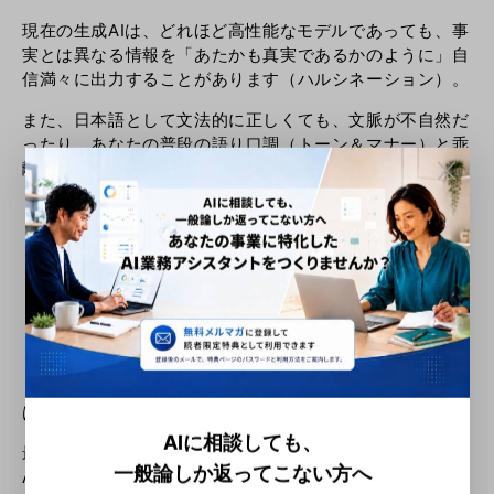
現在の生成AIは、どれほど高性能なモデルであっても、事
実とは異なる情報を「あたかも真実であるかのように」自
信満々に出力することがあります（ハルシネーション）。
また、日本語として文法的に正しくても、文脈が不自然だ
ったり、あなたの普段の語り口調（トーン＆マナー）と乖
離していたりすることも珍しくありません。
【品質担保のための確認フロー】
ファクトチェック
: 提示された数値、年代、法律、URL
などが正しいか、必ず一次情報を検索して確認する。
トーンの修正
: 「〜だ、〜である」「〜です、〜ます」
の統一はもちろん、あなたの「思想」や「熱量」が反
映されるようリライトを加える。
「AIが書いた」という事実は、品質が低いことの免罪符に
はなりません。
AIに相談しても、
最終的なアウトプットの品質と信頼性に責任を持つのは、
一般論しか返ってこない方へ
AIではなくあなた自身です。