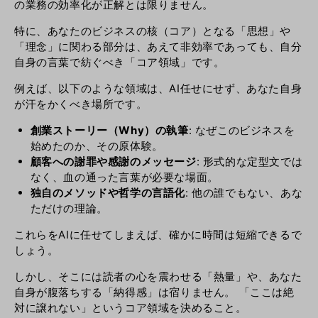
の業務の効率化が正解とは限りません。
特に、あなたのビジネスの核（コア）となる「思想」や
「理念」に関わる部分は、あえて非効率であっても、自分
自身の言葉で紡ぐべき「コア領域」です。
例えば、以下のような領域は、AI任せにせず、あなた自身
が汗をかくべき場所です。
創業ストーリー（Why）の執筆
: なぜこのビジネスを
始めたのか、その原体験。
顧客への謝罪や感謝のメッセージ
: 形式的な定型文では
なく、血の通った言葉が必要な場面。
独自のメソッドや哲学の言語化
: 他の誰でもない、あな
ただけの理論。
これらをAIに任せてしまえば、確かに時間は短縮できるで
しょう。
しかし、そこには読者の心を震わせる「熱量」や、あなた
自身が腹落ちする「納得感」は宿りません。 「ここは絶
対に譲れない」というコア領域を決めること。