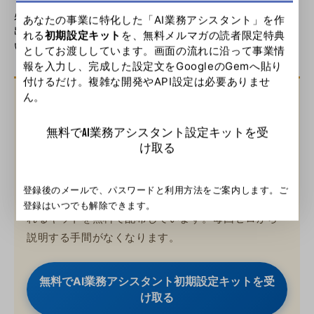
必ず人間のフィルターを通し、「自分の言葉」として世に
あなたの事業に特化した「AI業務アシスタント」を作
出せるレベルまで磨き上げる工程を省略しないでくださ
れる
初期設定キット
を、無料メルマガの読者限定特典
い。
としてお渡ししています。画面の流れに沿って事業情
報を入力し、完成した設定文をGoogleのGemへ貼り
付けるだけ。複雑な開発やAPI設定は必要ありませ
ん。
この記事を実践する前に
いちばん時間がかかるのは、「自分の仕事に
無料でAI業務アシスタント設定キットを受
け取る
合わせる」ところです
画面の案内に沿って事業情報を入力するだけで、あ
登録後のメールで、パスワードと利用方法をご案内します。ご
なたの事業内容を把握したAI業務アシスタントを作
登録はいつでも解除できます。
れるキットを無料で配布しています。毎回ゼロから
説明する手間がなくなります。
無料でAI業務アシスタント初期設定キットを受
け取る