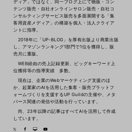
ディア」ではなく、同一ブログ上にて物販・コン
テンツ販売・自社オンラインサロン販売・自社コ
ンサルティングサービス販売を多面展開する「集
客用資産メディア」の構築を個人・法人クライア
ントに指導。
2018年に「UP-BLOG」を厚有出版より商業出版
し、アマゾンランキング1部門で1位を獲得し、販
売月に重版。
WEB経由の売上記録更新、ビッグキーワード上
位獲得等の指導実績 多数。
現在は、企業のWebマーケティング支援のほ
か、起業家のAIを活用した集客・販売プラットフ
ォームづくりを支援するUP Guildの主催や、メタ
バース関連の発信や活動を行っています。
尚、23年以降の記事はすべてAIを活用して作成
しています。