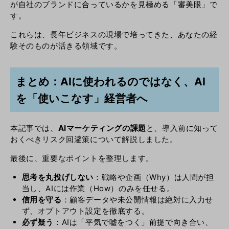
が自社のブランドに合っているかを見極める「審美眼」で
す。
これらは、長年ビジネスの現場で培ってきた、あなたの経
験そのものが活きる領域です。
まとめ：AIに使われるのではなく、AI
を「使いこなす」経営者へ
本記事では、
AIマーケティングの課題
と、導入前に知って
おくべきリスク回避策について解説しました。
最後に、重要なポイントを整理します。
思考を丸投げしない
：戦略や企画（Why）は人間が担
当し、AIには作業（How）のみを任せる。
信用を守る
：顧客データや未公開情報は絶対に入力せ
ず、オプトアウト設定を徹底する。
必ず疑う
：AIは「平気で嘘をつく」前提で向き合い、