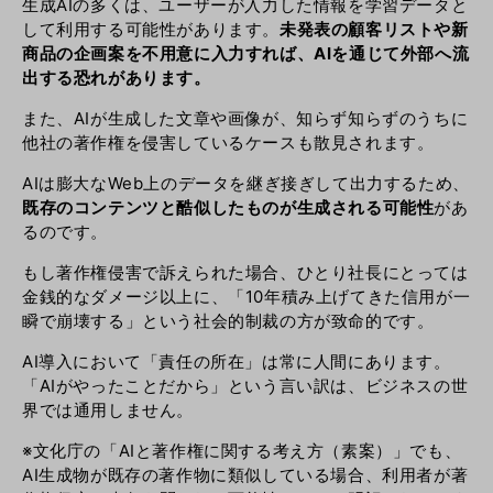
生成AIの多くは、ユーザーが入力した情報を学習データと
して利用する可能性があります。
未発表の顧客リストや新
商品の企画案を不用意に入力すれば、AIを通じて外部へ流
出する恐れがあります。
また、AIが生成した文章や画像が、知らず知らずのうちに
他社の著作権を侵害しているケースも散見されます。
AIは膨大なWeb上のデータを継ぎ接ぎして出力するため、
既存のコンテンツと酷似したものが生成される可能性
があ
るのです。
もし著作権侵害で訴えられた場合、ひとり社長にとっては
金銭的なダメージ以上に、「10年積み上げてきた信用が一
瞬で崩壊する」という社会的制裁の方が致命的です。
AI導入において「責任の所在」は常に人間にあります。
「AIがやったことだから」という言い訳は、ビジネスの世
界では通用しません。
※文化庁の「
AIと著作権に関する考え方（素案）
」でも、
AI生成物が既存の著作物に類似している場合、利用者が著