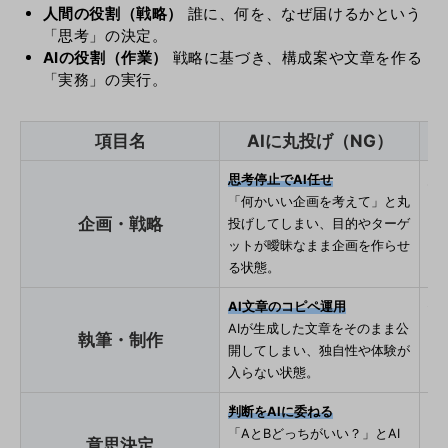
人間の役割（戦略）
誰に、何を、なぜ届けるかという
「思考」の決定。
AIの役割（作業）
戦略に基づき、構成案や文章を作る
「実務」の実行。
項目名
AIに丸投げ（NG）
思考停止でAI任せ
意
「何かいい企画を考えて」と丸
「
企画・戦略
投げしてしまい、目的やターゲ
記
ットが曖昧なまま企画を作らせ
確
る状態。
AI文章のコピペ運用
体
AIが生成した文章をそのまま公
A
執筆・制作
開してしまい、独自性や体験が
言
入らない状態。
成
判断をAIに委ねる
最
「AとBどっちがいい？」とAI
「
意思決定