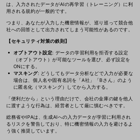
は、入力されたデータがAIの再学習（トレーニング）に利
用される規約が一般的です。
つまり、あなたが入力した機密情報が、巡り巡って競合他
社への回答として出力されてしまう可能性があるのです。
【セキュリティ対策の鉄則】
オプトアウト設定
: データの学習利用を拒否する設定
（オプトアウト）が可能なツールを選び、必ず設定を
ONにする。
マスキング
: どうしてもデータ分析などで入力が必要な
場合は、個人名や固有名詞を「A社」「Bさん」のよう
に匿名化（マスキング）してから入力する。
「便利だから」という理由だけで、会社の金庫の鍵を他人
に渡すような行為は、経営者として厳に慎むべきです。
総務省やIPAは、生成AIへの入力データが学習に利用され
るリスクを警告しており、特に機密情報の入力を避けるよ
う強く推奨しています。