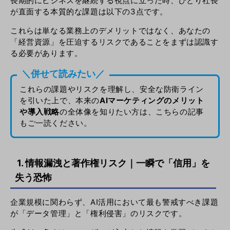
長期的にビジネスを継続する視点に立った時、ひとり社長
が直面する本質的な課題は以下の3点です。
これらは単なる業務上のデメリットではなく、あなたの
「経営資源」を圧迫するリスクであることをまずは認識す
る必要があります。
＼併せて読みたい／
これらの課題やリスクを理解し、安全な防衛ライン
を引いた上で、本来の
AIマーケティングのメリット
や導入戦略
の全体像
を知りたい方は、こちらの記事
もご一読ください。
1. 情報漏洩と著作権リスク｜一瞬で「信用」を
失う恐怖
企業規模に関わらず、AI活用において最も警戒すべき課題
が「データ管理」と「権利侵害」のリスクです。