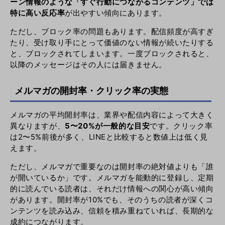
ーン情報のような「すぐ行動につながるコンテンツ」では
特に高い反応率
が出やすい傾向にあります。
ただし、ブロック率の問題もあります。配信頻度が高すぎ
たり、受け取り手にとって価値のない情報が続いたりする
と、ブロックされてしまいます。一度ブロックされると、
以降のメッセージはその人には届きません。
メルマガの開封率・クリック率の実態
メルマガの平均開封率は、業界や配信内容によって大きく
異なりますが、
5〜20%が一般的な目安
です。クリック率
は2〜5%前後が多く、LINEと比較すると数値上は低く見
えます。
ただし、メルマガで重要なのは開封率の絶対値よりも「誰
が開いているか」です。メルマガを能動的に登録し、定期
的に読んでいる読者は、それだけ情報への関心が高い傾向
があります。開封率が10%でも、そのうちの読者が深くコ
ンテンツを読み込み、信頼を積み重ねていれば、長期的な
成約につながります。