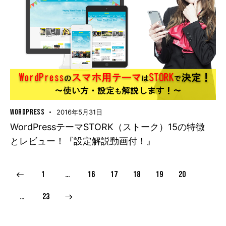
WORDPRESS
2016年5月31日
WordPressテーマSTORK（ストーク）15の特徴
とレビュー！『設定解説動画付！』
1
…
16
17
18
19
20
>
…
23