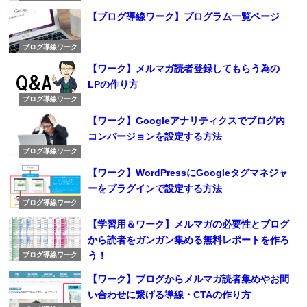
【ブログ導線ワーク】プログラム一覧ページ
ブログ導線ワーク
【ワーク】メルマガ読者登録してもらう為の
LPの作り方
ブログ導線ワーク
【ワーク】Googleアナリティクスでブログ内
コンバージョンを設定する方法
ブログ導線ワーク
【ワーク】WordPressにGoogleタグマネジャ
ーをプラグインで設定する方法
ブログ導線ワーク
【学習用＆ワーク】メルマガの必要性とブログ
から読者をガンガン集める無料レポートを作ろ
う！
ブログ導線ワーク
【ワーク】ブログからメルマガ読者集めやお問
い合わせに繋げる導線・CTAの作り方