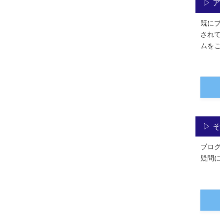
▷ 
既に
され
ムを
▷ 
ブロ
疑問