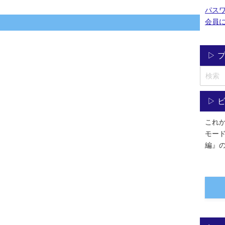
パス
会員
▷ 
▷ 
これ
モー
編』