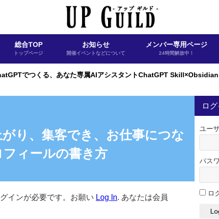
総合TOP
お知らせ
メンバー専用ページ
トップページ
開催イベントなどについて
24時間解放中！
atGPTでつくる、あなた専属AIアシスタントChatGPT Skill×Obsid
ログ
ユー
上がり、集客でき、お仕事につな
ロフィールの書き方
パス
ロ
ログインが必要です。お願い
Log In
. あなたは会員