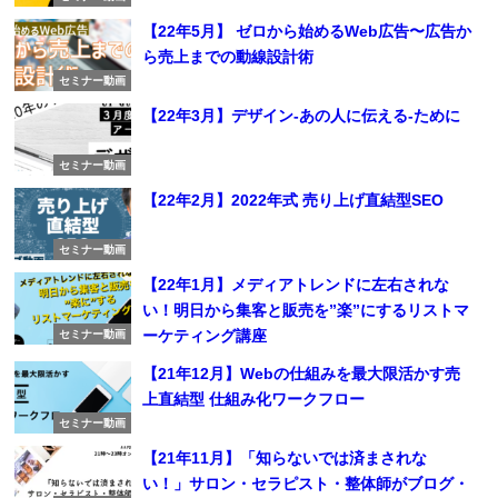
【22年5月】 ゼロから始めるWeb広告〜広告か
ら売上までの動線設計術
セミナー動画
【22年3月】デザイン-あの人に伝える-ために
セミナー動画
【22年2月】2022年式 売り上げ直結型SEO
セミナー動画
【22年1月】メディアトレンドに左右されな
い！明日から集客と販売を”楽”にするリストマ
ーケティング講座
セミナー動画
【21年12月】Webの仕組みを最大限活かす売
上直結型 仕組み化ワークフロー
セミナー動画
【21年11月】「知らないでは済まされな
い！」サロン・セラピスト・整体師がブログ・