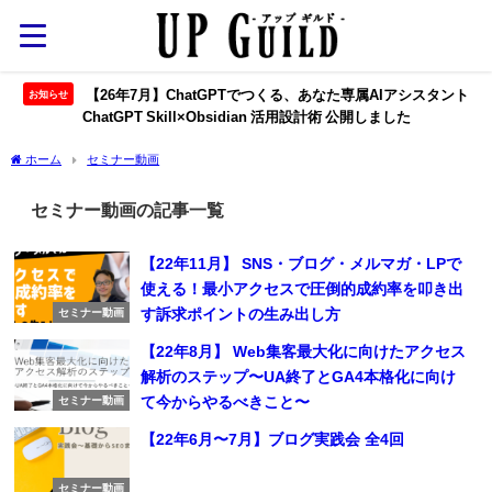
【26年7月】ChatGPTでつくる、あなた専属AIアシスタント
お知らせ
ChatGPT Skill×Obsidian 活用設計術 公開しました
ホーム
セミナー動画
セミナー動画の記事一覧
【22年11月】 SNS・ブログ・メルマガ・LPで
使える！最小アクセスで圧倒的成約率を叩き出
す訴求ポイントの生み出し方
セミナー動画
【22年8月】 Web集客最大化に向けたアクセス
解析のステップ〜UA終了とGA4本格化に向け
て今からやるべきこと〜
セミナー動画
【22年6月〜7月】ブログ実践会 全4回
セミナー動画