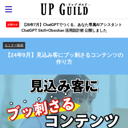
【26年7月】ChatGPTでつくる、あなた専属AIアシスタント
お知らせ
ChatGPT Skill×Obsidian 活用設計術 公開しました
セミナー動画
【24年9月】見込み客にブッ刺さるコンテンツの
作り方