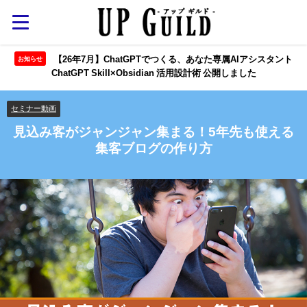
【26年7月】ChatGPTでつくる、あなた専属AIアシスタント
お知らせ
ChatGPT Skill×Obsidian 活用設計術 公開しました
セミナー動画
見込み客がジャンジャン集まる！5年先も使える
集客ブログの作り方